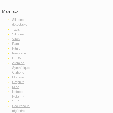
Matériaux
Silicone
détectable
Tapis
Silicone
Viton
Para
Nitrile
Néoprène
EPDM
Aramide,
Synthétique,
Carbone
Mousse
Graphite
Mica
Nefabio –
Nefalit 7
SBR
Caoutchouc
régénéré