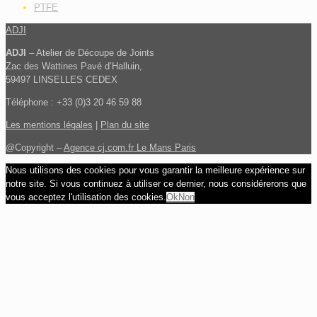
PTFE
ADJI
ADJI
– Atelier de Découpe de Joints
Zac des Wattines Pavé d’Halluin,
59497 LINSELLES CEDEX
Téléphone : +33 (0)3 20 46 59 88
Les mentions légales
|
Plan du site
@Copyright –
Agence cj.com.fr Le Mans Paris
Nous utilisons des cookies pour vous garantir la meilleure expérience sur
notre site. Si vous continuez à utiliser ce dernier, nous considérerons que
vous acceptez l'utilisation des cookies.
Ok
Non