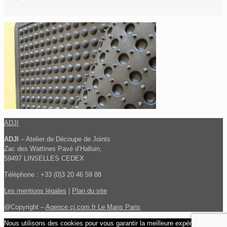
ADJI
ADJI
– Atelier de Découpe de Joints
Zac des Wattines Pavé d’Halluin,
59497 LINSELLES CEDEX
Téléphone : +33 (0)3 20 46 59 88
Les mentions légales
|
Plan du site
@Copyright –
Agence cj.com.fr Le Mans Paris
Nous utilisons des cookies pour vous garantir la meilleure expérience sur